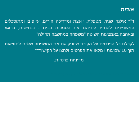
אודות
ד"ר אילנה שניר, מטפלת, יועצת ומדריכה הורים, עייפים ומתוסכלים
המעוניינים להחזיר לידיהם את הסמכות בבית - בנחישות, ברוגע
ובאהבה באמצעות השיטה "משפחה במחשבה תחילה".
לקבלת כל הפרטים על הקורס שיזניק גם את המשפחה שלכם לתוצאות
תוך 10 שבועות ! מלאו את הפרטים ולחצו על הקישור
""
מדיניות פרטיות
.
האתר הוקם במסגרת קורס "ניהול תוכן למקצוענים"
Close
this
module