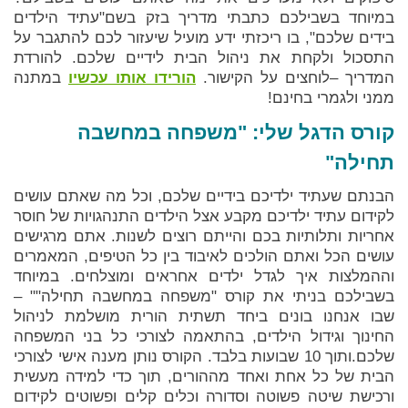
במיוחד בשבילכם כתבתי מדריך בזק בשם"עתיד הילדים
בידים שלכם", בו ריכזתי ידע מועיל שיעזור לכם להתגבר על
התסכול ולקחת את ניהול הבית לידיים שלכם. להורדת
המדריך –לוחצים על הקישור.
הורידו אותו עכשיו
במתנה
ממני ולגמרי בחינם!
קורס הדגל שלי: "משפחה במחשבה
תחילה"
הבנתם שעתיד ילדיכם בידיים שלכם, וכל מה שאתם עושים
לקידום עתיד ילדיכם מקבע אצל הילדים התנהגויות של חוסר
אחריות ותלותיות בכם והייתם רוצים לשנות. אתם מרגישים
עושים הכל ואתם הולכים לאיבוד בין כל הטיפים, המאמרים
וההמלצות איך לגדל ילדים אחראים ומוצלחים. במיוחד
בשבילכם בניתי את קורס "משפחה במחשבה תחילה"" –
שבו אנחנו בונים ביחד תשתית הורית מושלמת לניהול
החינוך וגידול הילדים, בהתאמה לצורכי כל בני המשפחה
שלכם.ותוך 10 שבועות בלבד. הקורס נותן מענה אישי לצורכי
הבית של כל אחת ואחד מההורים, תוך כדי למידה מעשית
ורכישת שיטה פשוטה וסדורה וכלים קלים ופשוטים לקידום