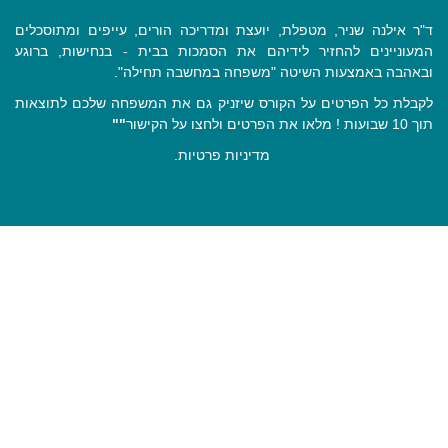
ד"ר אילנה שניר, מטפלת, יועצת ומדריכה הורים, עייפים ומתוסכלים
המעוניינים להחזיר לידיהם את הסמכות בבית - בנחישות, ברוגע
ובאהבה באמצעות השיטה "משפחה במחשבה תחילה".
לקבלת כל הפרטים על הקורס שיזניק גם את המשפחה שלכם לתוצאות
תוך 10 שבועות ! מלאו את הפרטים ולחצו על הקישור
""
מדיניות פרטיות
.
האתר הוקם במסגרת קורס "ניהול תוכן למקצוענים"
Close
this
module