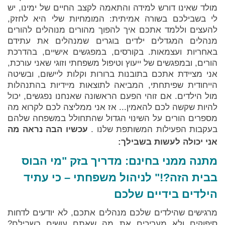
מולד שאינו דורש למידה והתאמה לקצב החיים של ימינו, יש
לי בשבילכם בשורה אמיתית: המומחיות שלי היא לחזק,
להעצים וללמד אתכם איך להפוך מהורים מנוהלים להורים
מנהלים המגדלים ילדים בוגרים שמנהלים את עתידם
באחריות ועצמאות. בקורסים, במפגשים אישיים, בהדרכת
הורים, ובמפגשים של ייעוץ וטיפול משפחתי וזוגי שאני עורכת,
אני מציידת אתכם בתובנות ברורות וקלות ליישום, ובשיטה
הייחודית שפיתחתי, המביאה לתוצאות מיידיות בהתנהלות
מול הילדים. אם זוהי הפעם הראשונה שאנחנו נפגשים, יכול
להיות שקשה לכם להאמין... אז אני ממליצה לכם לקרוא מה
מספרים הורים על השינוי הגדול שהתחולל במשפחה שלהם
בעקבות הפעילות המשותפת שלנו .
עכשיו הבה נראה מה
אני יכולה לעשות בשבילך:
מתנה ממני בחינם: מדריך בזק "מי הבוס
בבית הזה?!" לניהול משפחתי – כי עתיד
הילדים בידיים שלכם
מרגישים שהילדים שלכם מנהלים אתכם, לא יודעים לדחות
סיפוקים ולא מעריכים את מה שאתם עושים בשבילם?