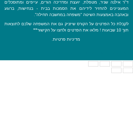
ד"ר אילנה שניר, מטפלת, יועצת ומדריכה הורים, עייפים ומתוסכלים
המעוניינים להחזיר לידיהם את הסמכות בבית - בנחישות, ברוגע
ובאהבה באמצעות השיטה "משפחה במחשבה תחילה".
לקבלת כל הפרטים על הקורס שיזניק גם את המשפחה שלכם לתוצאות
תוך 10 שבועות ! מלאו את הפרטים ולחצו על הקישור
""
מדיניות פרטיות
.
האתר הוקם במסגרת קורס "ניהול תוכן למקצוענים"
Close
this
module